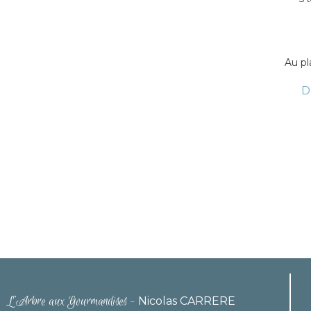
Au pl
D
L'Arbre aux Gourmandises
-
Nicolas CARRERE